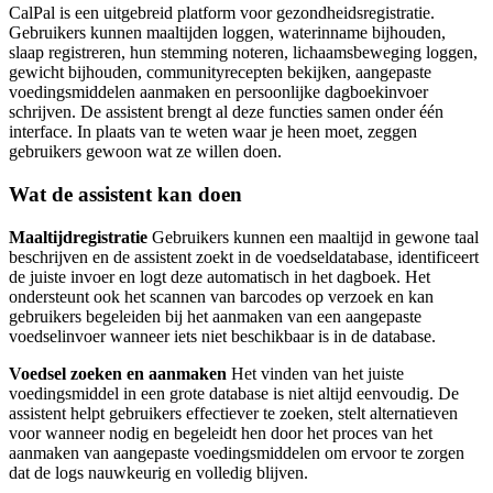
CalPal is een uitgebreid platform voor gezondheidsregistratie.
Gebruikers kunnen maaltijden loggen, waterinname bijhouden,
slaap registreren, hun stemming noteren, lichaamsbeweging loggen,
gewicht bijhouden, communityrecepten bekijken, aangepaste
voedingsmiddelen aanmaken en persoonlijke dagboekinvoer
schrijven. De assistent brengt al deze functies samen onder één
interface. In plaats van te weten waar je heen moet, zeggen
gebruikers gewoon wat ze willen doen.
Wat de assistent kan doen
Maaltijdregistratie
Gebruikers kunnen een maaltijd in gewone taal
beschrijven en de assistent zoekt in de voedseldatabase, identificeert
de juiste invoer en logt deze automatisch in het dagboek. Het
ondersteunt ook het scannen van barcodes op verzoek en kan
gebruikers begeleiden bij het aanmaken van een aangepaste
voedselinvoer wanneer iets niet beschikbaar is in de database.
Voedsel zoeken en aanmaken
Het vinden van het juiste
voedingsmiddel in een grote database is niet altijd eenvoudig. De
assistent helpt gebruikers effectiever te zoeken, stelt alternatieven
voor wanneer nodig en begeleidt hen door het proces van het
aanmaken van aangepaste voedingsmiddelen om ervoor te zorgen
dat de logs nauwkeurig en volledig blijven.