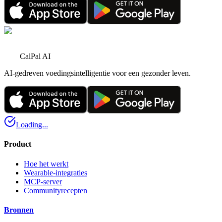
1 jun 2026
•
4 minuten lezen
CalPal AI
AI-gedreven voedingsintelligentie voor een gezonder leven.
Loading...
Product
Hoe het werkt
Wearable-integraties
MCP-server
Communityrecepten
Bronnen