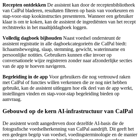
Recepten ontdekken
De assistent kan door de receptenbibliotheek
van CalPal bladeren, resultaten filteren op basis van voorkeuren en
stap-voor-stap kookinstructies presenteren. Wanneer een gebruiker
klaar is om te koken, kan de assistent de ingrediënten van het recept
rechtstreeks in het maaltijddagboek loggen.
Volledig dagboek bijhouden
Naast voedsel ondersteunt de
assistent registratie in alle dagboekcategorieën die CalPal biedt:
lichaamsbeweging, slaap, stemming, gewicht, waterinname en
persoonlijke notities. Gebruikers kunnen elke invoer op
conversationele wijze registreren zonder naar afzonderlijke secties
van de app te hoeven navigeren.
Begeleiding in de app
Voor gebruikers die nog vertrouwd raken
met CalPal of functies willen verkennen die ze nog niet hebben
gebruikt, kan de assistent uitleggen hoe elk deel van de app werkt,
instellingen vinden en stap-voor-stap begeleiding bieden op
aanvraag.
Gebouwd op de kern AI-infrastructuur van CalPal
De assistent wordt aangedreven door dezelfde AI-basis die de
fotografische voedselherkenning van CalPal aandrijft. Dit geeft het
een gedegen begrip van voedsel, voedingsterminologie en de manier