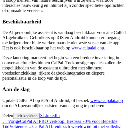
waarop mensen van nature beschrijven wat ze eten, waardoor
interacties nauwkeurig en intuïtief zijn zonder specifieke opdrachten
of opmaak te vereisen.
Beschikbaarheid
De AI-persoonlijke assistent is vandaag beschikbaar voor alle CalPal
AI-gebruikers. Gebruikers op iOS en Android kunnen er toegang
toe krijgen door bij te werken naar de nieuwste versie van de app.
Het is ook beschikbaar op het web op
www.calpalai.app
.
Deze lancering markeert het begin van een bredere investering in
conversatiefuncties binnen CalPal. Toekomstige updates zullen de
mogelijkheden van de assistent uitbreiden met slimmere
voedselontdekking, rijkere dagboekintegraties en diepere
personalisatie in de loop van de tijd.
Aan de slag
Update CalPal AI op iOS of Android, of bezoek
www.calpalai.app
om de AI-persoonlijke assistent vandaag nog te proberen.
Delen
X
LinkedIn
Link kopiëren
←
Vorige
CalPal AI PRO-verkoop: Bespaar 70% voor Beperkte
Tijd
Volgende
→
CalPal AI breidt zich wereldwijd uit met volledig