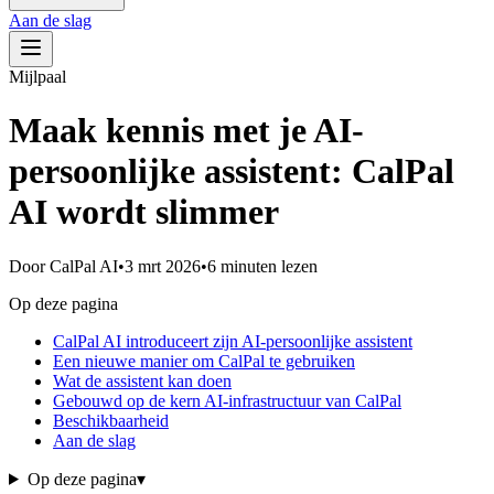
Aan de slag
Mijlpaal
Maak kennis met je AI-
persoonlijke assistent: CalPal
AI wordt slimmer
Door
CalPal AI
•
3 mrt 2026
•
6 minuten lezen
Op deze pagina
CalPal AI introduceert zijn AI-persoonlijke assistent
Een nieuwe manier om CalPal te gebruiken
Wat de assistent kan doen
Gebouwd op de kern AI-infrastructuur van CalPal
Beschikbaarheid
Aan de slag
Op deze pagina
▾