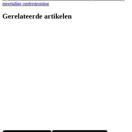
meertalige ondersteuning
Gerelateerde artikelen
Mijlpaal
CalPal AI breidt zich wereldwijd uit met volledig
meertalige ondersteuning
4 feb 2026
•
5 minuten lezen
Mijlpaal
CalPal AI bereikt zijn eerste grote mijlpaal:
tienduizenden gebruikers
1 okt 2025
•
3 minuten lezen
Aankondiging
CalPal AI PRO-verkoop: Bespaar 70% voor
Beperkte Tijd