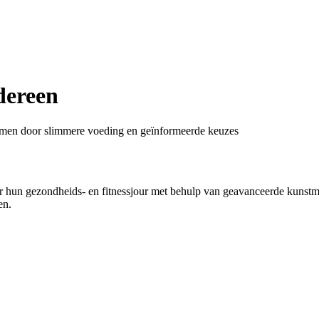
dereen
nemen door slimmere voeding en geïnformeerde keuzes
 hun gezondheids- en fitnessjour met behulp van geavanceerde kunstmat
en.