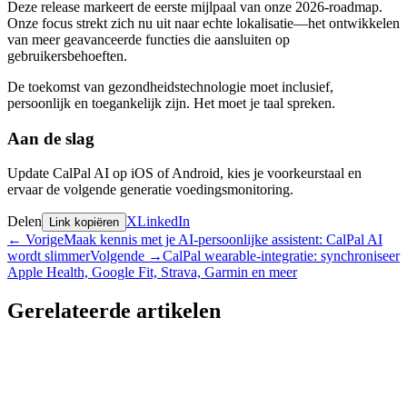
Deze release markeert de eerste mijlpaal van onze 2026-roadmap.
Onze focus strekt zich nu uit naar echte lokalisatie—het ontwikkelen
van meer geavanceerde functies die aansluiten op
gebruikersbehoeften.
De toekomst van gezondheidstechnologie moet inclusief,
persoonlijk en toegankelijk zijn. Het moet je taal spreken.
Aan de slag
Update CalPal AI op iOS of Android, kies je voorkeurstaal en
ervaar de volgende generatie voedingsmonitoring.
Delen
X
LinkedIn
Link kopiëren
←
Vorige
Maak kennis met je AI-persoonlijke assistent: CalPal AI
wordt slimmer
Volgende
→
CalPal wearable-integratie: synchroniseer
Apple Health, Google Fit, Strava, Garmin en meer
Gerelateerde artikelen
Mijlpaal
Maak kennis met je AI-persoonlijke assistent: CalPal