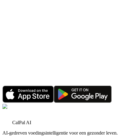
AI wordt slimmer
3 mrt 2026
•
6 minuten lezen
Mijlpaal
CalPal AI bereikt zijn eerste grote mijlpaal:
tienduizenden gebruikers
1 okt 2025
•
3 minuten lezen
Aankondiging
CalPal AI PRO-verkoop: Bespaar 70% voor
Beperkte Tijd
1 jun 2026
•
4 minuten lezen
CalPal AI
AI-gedreven voedingsintelligentie voor een gezonder leven.