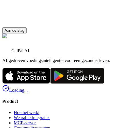
Voel je als een kampioen
Sla gissen over – maak een foto, volg en neem controle over je
voeding.
Aan de slag
Aan de slag
CalPal AI
AI-gedreven voedingsintelligentie voor een gezonder leven.
Loading...
Product
Hoe het werkt
Wearable-integraties
MCP-server
Communityrecepten