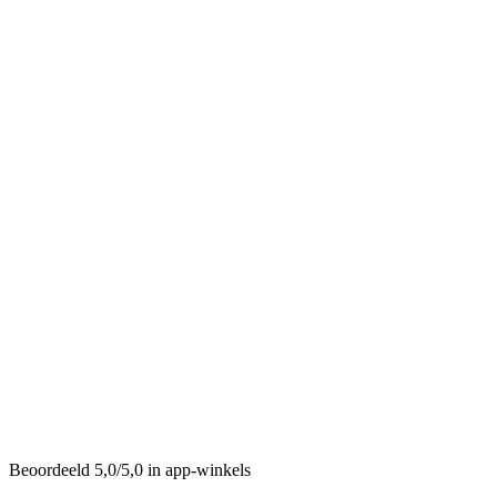
"
Mijn volgers houden ervan dat ik CalPal AI gebruik. De app is
intuïtief, gegevens zijn betrouwbaar en gemeenschapsrecepten zijn
geweldig. Sterk aanbevolen!
"
DL
David Lee
Fitness-influencer
"
CalPal AI hielp me consistent te blijven met mijn trainingen. De
app maakt het erg makkelijk om calorieën bij te houden.
"
ET
Emma Turner
Yoga- en wellness-coach
Beoordeeld 5,0/5,0 in app-winkels