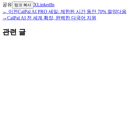
공유
X
LinkedIn
링크 복사
←
이전
CalPal AI PRO 세일: 제한된 시간 동안 70% 절약
다음
→
CalPal AI 전 세계 확장, 완벽한 다국어 지원
관련 글
이정표
CalPal AI 전 세계 확장, 완벽한 다국어 지원
2026년 2월 4일
•
5분 읽기
이정표
CalPal AI, 첫 번째 주요 이정표 달성: 수만 명의 사
용자
2025년 10월 1일
•
3분 읽기
공지