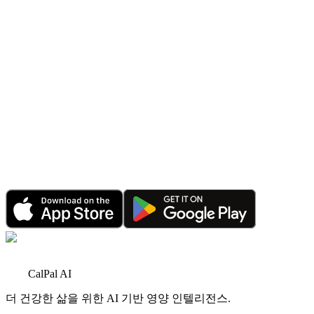
2026년 6월 1일
•
4분 읽기
공지
CalPal 웨어러블 연동: Apple Health, Google Fit,
Strava, Garmin 등과 동기화
2026년 1월 20일
•
4분 읽기
공지
2026년 새해 복: CalPal AI, 기록적인 성장과 더 큰
계획을 축하합니다
2026년 1월 1일
•
6분 읽기
CalPal AI
더 건강한 삶을 위한 AI 기반 영양 인텔리전스.