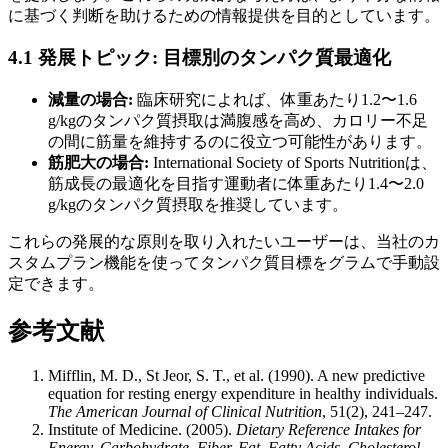
に基づく判断を助けるための情報提供を目的としています。
4.1 発展トピック: 目標別のタンパク質最適化
減量の場合:
臨床研究によれば、体重あたり1.2〜1.6
g/kgのタンパク質摂取は満腹感を高め、カロリー不足
の間に筋量を維持するのに役立つ可能性があります。
筋肥大の場合:
International Society of Sports Nutritionは、
筋成長の最適化を目指す運動者に体重あたり1.4〜2.0
g/kgのタンパク質摂取を推奨しています。
これらの発展的な原則を取り入れたいユーザーは、当社のカ
スタムプラン機能を使ってタンパク質目標をグラムで手動設
定できます。
参考文献
Mifflin, M. D., St Jeor, S. T., et al. (1990). A new predictive
equation for resting energy expenditure in healthy individuals.
The American Journal of Clinical Nutrition
, 51(2), 241–247.
Institute of Medicine. (2005).
Dietary Reference Intakes for
Energy, Carbohydrate, Fiber, Fat, Fatty Acids, Cholesterol,