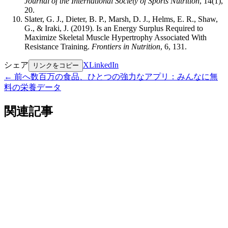
Journal of the International Society of Sports Nutrition
, 14(1),
20.
Slater, G. J., Dieter, B. P., Marsh, D. J., Helms, E. R., Shaw,
G., & Iraki, J. (2019). Is an Energy Surplus Required to
Maximize Skeletal Muscle Hypertrophy Associated With
Resistance Training.
Frontiers in Nutrition
, 6, 131.
シェア
X
LinkedIn
リンクをコピー
←
前へ
数百万の食品、ひとつの強力なアプリ：みんなに無
料の栄養データ
関連記事
栄養
CalPal AIがダークモードに：スタイリッシュに栄
養管理
2025年12月20日
•
3 分で読める
お知らせ