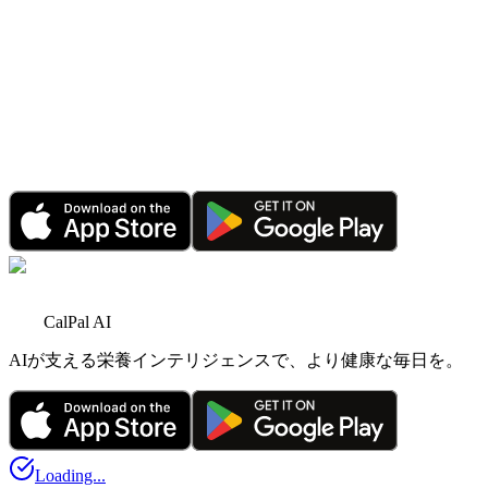
CalPal AI PRO セール: 限定時間で70%節約
2026年6月1日
•
4 分で読める
マイルストーン
AIパーソナルアシスタント登場：CalPal AIがさら
に賢く
2026年3月3日
•
6 分で読める
CalPal AI
AIが支える栄養インテリジェンスで、より健康な毎日を。
Loading...