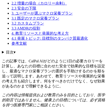
2.2 増量の場合（カロリー余剰）
2.3 安全の下限
3. ユーザーが選ぶマクロ栄養プラン
3.1 既定のマクロ栄養プラン
3.2 カスタムプラン
3.3 AMDRの役割
4. 教育リソースと発展的な考え方
4.1 発展トピック: 目標別のタンパク質最適化
参考文献
目次
▾
この記事では、CalPal AIがどのように1日の必要カロリーを
計算し、あなたの目標に合わせた安全で効果的な目標を設定
し、最適なマクロ栄養プランの選択を手助けするのかを順を
追って説明します。あわせて、教育リソースや発展的な栄養
の考え方も紹介します。何をすべきかだけでなく、なぜ効果
があるのかまで理解できるように。
この内容は情報提供および教育のみを目的としており、医学
的助言ではありません。健康上の目標については、必ず資格
を持つ医療専門家にご相談ください。