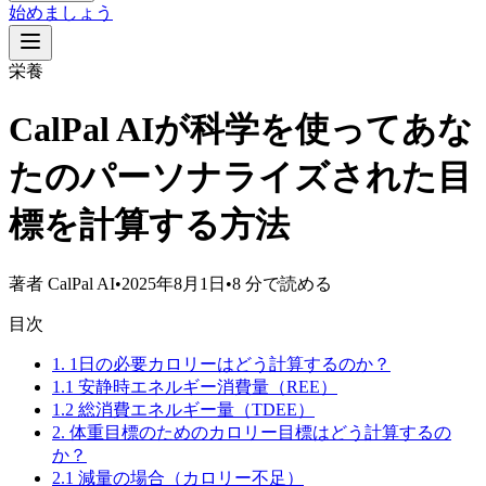
始めましょう
栄養
CalPal AIが科学を使ってあな
たのパーソナライズされた目
標を計算する方法
著者
CalPal AI
•
2025年8月1日
•
8 分で読める
目次
1. 1日の必要カロリーはどう計算するのか？
1.1 安静時エネルギー消費量（REE）
1.2 総消費エネルギー量（TDEE）
2. 体重目標のためのカロリー目標はどう計算するの
か？
2.1 減量の場合（カロリー不足）