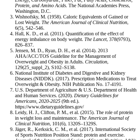
Protein, and Amino Acids.
The National Academies Press,
Washington, D.C.
Wishnofsky, M. (1958). Caloric Equivalents of Gained or
Lost Weight.
The American Journal of Clinical Nutrition
,
6(5), 542–546.
Hall, K. D., et al. (2011). Quantification of the effect of
energy imbalance on body weight.
The Lancet
, 378(9793),
826–837.
Jensen, M. D., Ryan, D. H., et al. (2014). 2013
AHA/ACC/TOS Guideline for the Management of
Overweight and Obesity in Adults.
Circulation
,
129(25_suppl_2), S102–S138.
National Institute of Diabetes and Digestive and Kidney
Diseases (NIDDK). (2017). Prescription Medications to Treat
Overweight & Obesity. NIH Publication No. 17-4191.
U.S. Department of Agriculture & U.S. Department of Health
and Human Services. (2020).
Dietary Guidelines for
Americans, 2020-2025
(9th ed.).
https://www.dietaryguidelines.gov/
Leidy, H. J., Clifton, P. M., et al. (2015). The role of protein
in weight loss and maintenance.
The American Journal of
Clinical Nutrition
, 101(6), 1320S–1329S.
Jäger, R., Kerksick, C. M., et al. (2017). International Society
of Sports Nutrition Position Stand: protein and exercise.