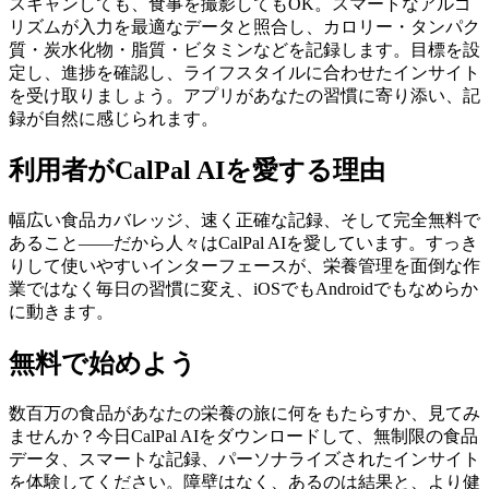
スキャンしても、食事を撮影してもOK。スマートなアルゴ
リズムが入力を最適なデータと照合し、カロリー・タンパク
質・炭水化物・脂質・ビタミンなどを記録します。目標を設
定し、進捗を確認し、ライフスタイルに合わせたインサイト
を受け取りましょう。アプリがあなたの習慣に寄り添い、記
録が自然に感じられます。
利用者がCalPal AIを愛する理由
幅広い食品カバレッジ、速く正確な記録、そして完全無料で
あること——だから人々はCalPal AIを愛しています。すっき
りして使いやすいインターフェースが、栄養管理を面倒な作
業ではなく毎日の習慣に変え、iOSでもAndroidでもなめらか
に動きます。
無料で始めよう
数百万の食品があなたの栄養の旅に何をもたらすか、見てみ
ませんか？今日CalPal AIをダウンロードして、無制限の食品
データ、スマートな記録、パーソナライズされたインサイト
を体験してください。障壁はなく、あるのは結果と、より健