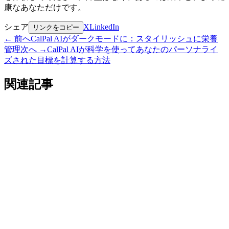
康なあなただけです。
シェア
X
LinkedIn
リンクをコピー
←
前へ
CalPal AIがダークモードに：スタイリッシュに栄養
管理
次へ
→
CalPal AIが科学を使ってあなたのパーソナライ
ズされた目標を計算する方法
関連記事
食べ物
食のトレンドを発見：CalPal AIがコミュニティと
レシピ共有を公開
2025年11月20日
•
7 分で読める
お知らせ
CalPal AI PRO セール: 限定時間で70%節約