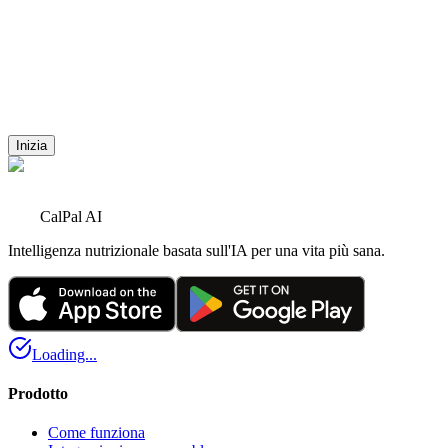
Valutato 5.0/5.0 negli app store
Sentiti come un campione
Evita le supposizioni, scatta foto, traccia e prendi il controllo della
tua nutrizione.
Inizia
Inizia
CalPal AI
Intelligenza nutrizionale basata sull'IA per una vita più sana.
Loading...
Prodotto
Come funziona