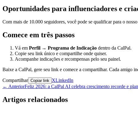
Oportunidades para influenciadores e cria
Com mais de 10.000 seguidores, você pode se qualificar para o nosso 
Comece em três passos
Vá em
Perfil → Programa de Indicação
dentro da CalPal.
Copie seu link único e compartilhe onde quiser.
Acompanhe indicações e recompensas pelo seu painel.
Baixe a CalPal, gere seu link e comece a compartilhar. Cada amigo in
Compartilhar
X
LinkedIn
Copiar link
←
Anterior
Feliz 2026: a CalPal AI celebra crescimento recorde e pla
Artigos relacionados
Anúncio
Venda CalPal AI PRO: Economize 70% por Tempo L