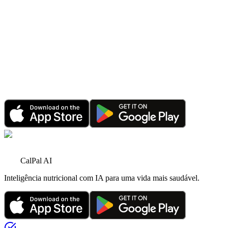
1 de jun. de 2026
•
4 minutos de leitura
Anúncio
Integração de wearables na CalPal: sincronize Apple 
20 de jan. de 2026
•
4 minutos de leitura
Anúncio
Feliz 2026: a CalPal AI celebra crescimento recorde e
1 de jan. de 2026
•
6 minutos de leitura
CalPal AI
Inteligência nutricional com IA para uma vida mais saudável.