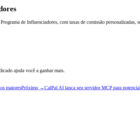
dores
Programa de Influenciadores, com taxas de comissão personalizadas, su
dicado ajuda você a ganhar mais.
nos maiores
Próximo
→
CalPal AI lança seu servidor MCP para potencial
imitado