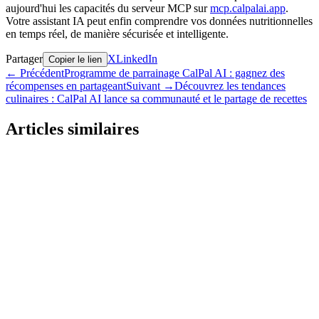
aujourd'hui les capacités du serveur MCP sur
mcp.calpalai.app
.
Votre assistant IA peut enfin comprendre vos données nutritionnelles
en temps réel, de manière sécurisée et intelligente.
Partager
X
LinkedIn
Copier le lien
←
Précédent
Programme de parrainage CalPal AI : gagnez des
récompenses en partageant
Suivant
→
Découvrez les tendances
culinaires : CalPal AI lance sa communauté et le partage de recettes
Articles similaires
Annonce
Vente CalPal AI PRO: Économisez 70% pendant
une Durée Limitée
1 juin 2026
•
4 minutes de lecture
Annonce
Intégration des wearables CalPal : synchronisez
Apple Health, Google Fit, Strava, Garmin et plus