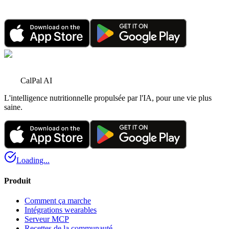
récompenses en partageant
15 déc. 2025
•
3 minutes de lecture
CalPal AI
L'intelligence nutritionnelle propulsée par l'IA, pour une vie plus
saine.
Loading...
Produit
Comment ça marche
Intégrations wearables
Serveur MCP
Recettes de la communauté