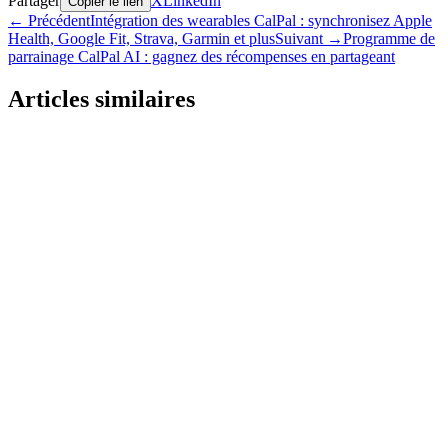
Partager
X
LinkedIn
Copier le lien
←
Précédent
Intégration des wearables CalPal : synchronisez Apple
Health, Google Fit, Strava, Garmin et plus
Suivant
→
Programme de
parrainage CalPal AI : gagnez des récompenses en partageant
Articles similaires
Annonce
Vente CalPal AI PRO: Économisez 70% pendant
une Durée Limitée
1 juin 2026
•
4 minutes de lecture
Annonce
Intégration des wearables CalPal : synchronisez
Apple Health, Google Fit, Strava, Garmin et plus
20 janv. 2026
•
4 minutes de lecture
Annonce
Programme de parrainage CalPal AI : gagnez des