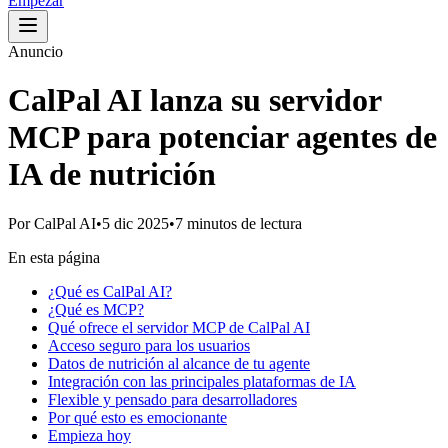
Empezar
Anuncio
CalPal AI lanza su servidor
MCP para potenciar agentes de
IA de nutrición
Por
CalPal AI
•
5 dic 2025
•
7 minutos de lectura
En esta página
¿Qué es CalPal AI?
¿Qué es MCP?
Qué ofrece el servidor MCP de CalPal AI
Acceso seguro para los usuarios
Datos de nutrición al alcance de tu agente
Integración con las principales plataformas de IA
Flexible y pensado para desarrolladores
Por qué esto es emocionante
Empieza hoy