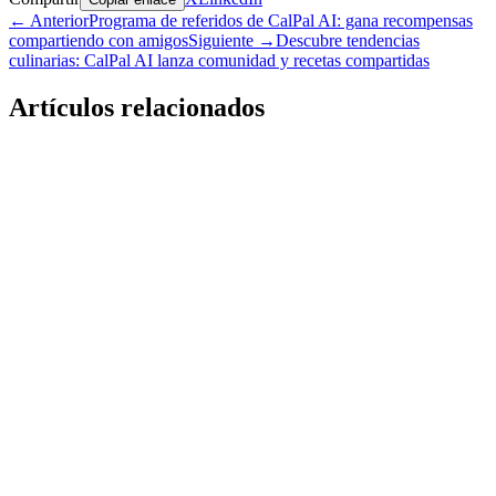
←
Anterior
Programa de referidos de CalPal AI: gana recompensas
compartiendo con amigos
Siguiente
→
Descubre tendencias
culinarias: CalPal AI lanza comunidad y recetas compartidas
Artículos relacionados
Anuncio
Venta de CalPal AI PRO: Ahorra 70% por Tiempo
Limitado
1 jun 2026
•
4 minutos de lectura
Anuncio
Integración de wearables en CalPal: sincroniza
Apple Health, Google Fit, Strava, Garmin y más
20 ene 2026
•
4 minutos de lectura
Anuncio
Feliz 2026: CalPal AI celebra un crecimiento récord