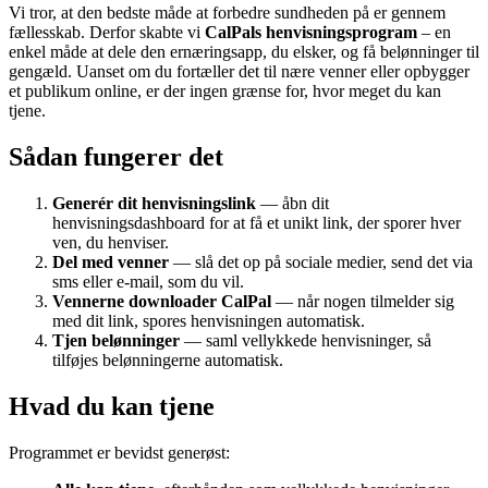
Vi tror, at den bedste måde at forbedre sundheden på er gennem
fællesskab. Derfor skabte vi
CalPals henvisningsprogram
– en
enkel måde at dele den ernæringsapp, du elsker, og få belønninger til
gengæld. Uanset om du fortæller det til nære venner eller opbygger
et publikum online, er der ingen grænse for, hvor meget du kan
tjene.
Sådan fungerer det
Generér dit henvisningslink
— åbn dit
henvisningsdashboard for at få et unikt link, der sporer hver
ven, du henviser.
Del med venner
— slå det op på sociale medier, send det via
sms eller e-mail, som du vil.
Vennerne downloader CalPal
— når nogen tilmelder sig
med dit link, spores henvisningen automatisk.
Tjen belønninger
— saml vellykkede henvisninger, så
tilføjes belønningerne automatisk.
Hvad du kan tjene
Programmet er bevidst generøst: