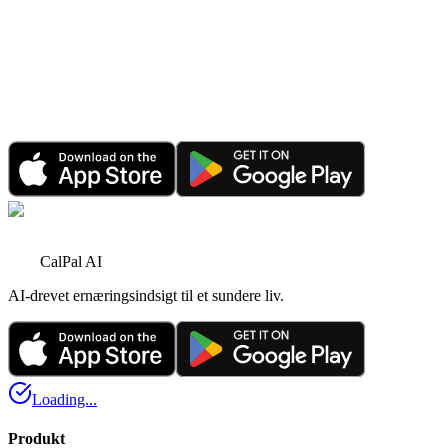
20. jan. 2026
•
4 minutters læsning
Meddelelse
Godt nytår 2026: CalPal AI fejrer rekordvækst og
større planer
1. jan. 2026
•
6 minutters læsning
CalPal AI
AI-drevet ernæringsindsigt til et sundere liv.
Loading...
Produkt