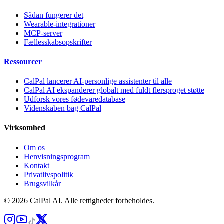
Sådan fungerer det
Wearable-integrationer
MCP-server
Fællesskabsopskrifter
Ressourcer
CalPal lancerer AI-personlige assistenter til alle
CalPal AI ekspanderer globalt med fuldt flersproget støtte
Udforsk vores fødevaredatabase
Videnskaben bag CalPal
Virksomhed
Om os
Henvisningsprogram
Kontakt
Privatlivspolitik
Brugsvilkår
© 2026 CalPal AI. Alle rettigheder forbeholdes.