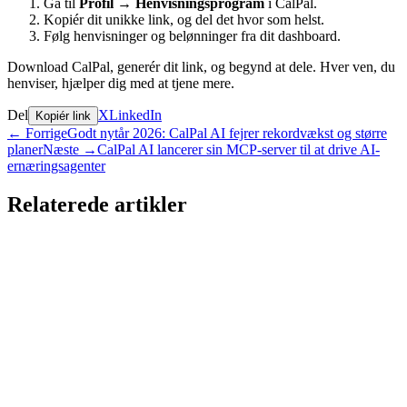
Gå til
Profil → Henvisningsprogram
i CalPal.
Kopiér dit unikke link, og del det hvor som helst.
Følg henvisninger og belønninger fra dit dashboard.
Download CalPal, generér dit link, og begynd at dele. Hver ven, du
henviser, hjælper dig med at tjene mere.
Del
X
LinkedIn
Kopiér link
←
Forrige
Godt nytår 2026: CalPal AI fejrer rekordvækst og større
planer
Næste
→
CalPal AI lancerer sin MCP-server til at drive AI-
ernæringsagenter
Relaterede artikler
Meddelelse
CalPal AI PRO-udsalg: Spar 70% i Begrænset Tid
1. jun. 2026
•
4 minutters læsning
Meddelelse
CalPals wearable-integration: synkroniser Apple
Health, Google Fit, Strava, Garmin og mere