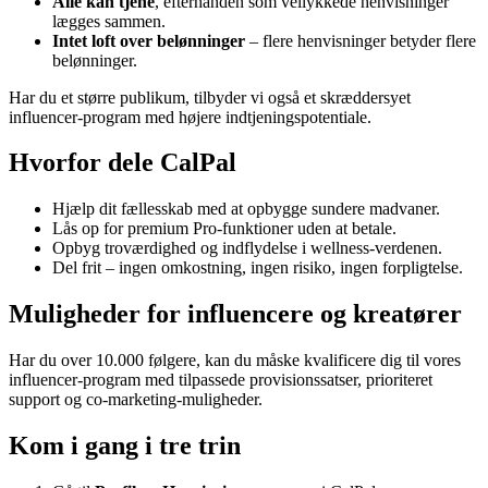
Alle kan tjene
, efterhånden som vellykkede henvisninger
lægges sammen.
Intet loft over belønninger
– flere henvisninger betyder flere
belønninger.
Har du et større publikum, tilbyder vi også et skræddersyet
influencer-program med højere indtjeningspotentiale.
Hvorfor dele CalPal
Hjælp dit fællesskab med at opbygge sundere madvaner.
Lås op for premium Pro-funktioner uden at betale.
Opbyg troværdighed og indflydelse i wellness-verdenen.
Del frit – ingen omkostning, ingen risiko, ingen forpligtelse.
Muligheder for influencere og kreatører
Har du over 10.000 følgere, kan du måske kvalificere dig til vores
influencer-program med tilpassede provisionssatser, prioriteret
support og co-marketing-muligheder.
Kom i gang i tre trin