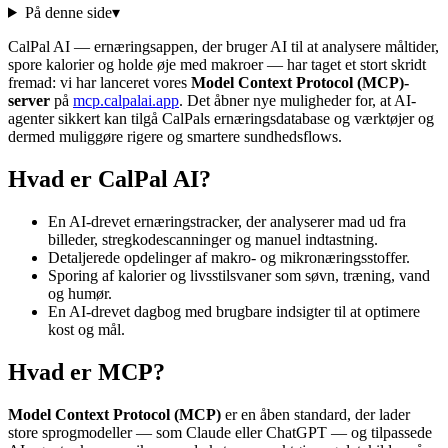
På denne side
▾
CalPal AI — ernæringsappen, der bruger AI til at analysere måltider,
spore kalorier og holde øje med makroer — har taget et stort skridt
fremad: vi har lanceret vores
Model Context Protocol (MCP)-
server
på
mcp.calpalai.app
. Det åbner nye muligheder for, at AI-
agenter sikkert kan tilgå CalPals ernæringsdatabase og værktøjer og
dermed muliggøre rigere og smartere sundhedsflows.
Hvad er CalPal AI?
En AI-drevet ernæringstracker, der analyserer mad ud fra
billeder, stregkodescanninger og manuel indtastning.
Detaljerede opdelinger af makro- og mikronæringsstoffer.
Sporing af kalorier og livsstilsvaner som søvn, træning, vand
og humør.
En AI-drevet dagbog med brugbare indsigter til at optimere
kost og mål.
Hvad er MCP?
Model Context Protocol (MCP)
er en åben standard, der lader
store sprogmodeller — som Claude eller ChatGPT — og tilpassede