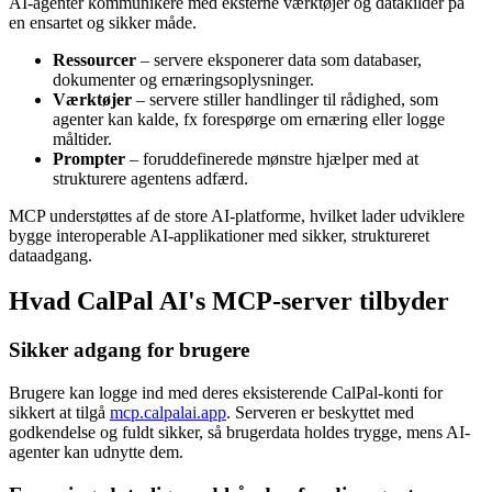
AI-agenter kommunikere med eksterne værktøjer og datakilder på
en ensartet og sikker måde.
Ressourcer
– servere eksponerer data som databaser,
dokumenter og ernæringsoplysninger.
Værktøjer
– servere stiller handlinger til rådighed, som
agenter kan kalde, fx forespørge om ernæring eller logge
måltider.
Prompter
– foruddefinerede mønstre hjælper med at
strukturere agentens adfærd.
MCP understøttes af de store AI-platforme, hvilket lader udviklere
bygge interoperable AI-applikationer med sikker, struktureret
dataadgang.
Hvad CalPal AI's MCP-server tilbyder
Sikker adgang for brugere
Brugere kan logge ind med deres eksisterende CalPal-konti for
sikkert at tilgå
mcp.calpalai.app
. Serveren er beskyttet med
godkendelse og fuldt sikker, så brugerdata holdes trygge, mens AI-
agenter kan udnytte dem.