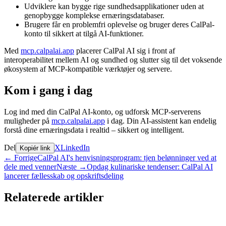
Udviklere kan bygge rige sundhedsapplikationer uden at
genopbygge komplekse ernæringsdatabaser.
Brugere får en problemfri oplevelse og bruger deres CalPal-
konto til sikkert at tilgå AI-funktioner.
Med
mcp.calpalai.app
placerer CalPal AI sig i front af
interoperabilitet mellem AI og sundhed og slutter sig til det voksende
økosystem af MCP-kompatible værktøjer og servere.
Kom i gang i dag
Log ind med din CalPal AI-konto, og udforsk MCP-serverens
muligheder på
mcp.calpalai.app
i dag. Din AI-assistent kan endelig
forstå dine ernæringsdata i realtid – sikkert og intelligent.
Del
X
LinkedIn
Kopiér link
←
Forrige
CalPal AI's henvisningsprogram: tjen belønninger ved at
dele med venner
Næste
→
Opdag kulinariske tendenser: CalPal AI
lancerer fællesskab og opskriftsdeling
Relaterede artikler