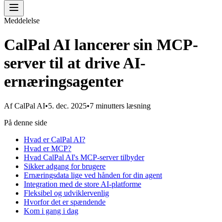
Meddelelse
CalPal AI lancerer sin MCP-
server til at drive AI-
ernæringsagenter
Af
CalPal AI
•
5. dec. 2025
•
7 minutters læsning
På denne side
Hvad er CalPal AI?
Hvad er MCP?
Hvad CalPal AI's MCP-server tilbyder
Sikker adgang for brugere
Ernæringsdata lige ved hånden for din agent
Integration med de store AI-platforme
Fleksibel og udviklervenlig
Hvorfor det er spændende
Kom i gang i dag