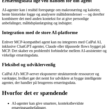
Ernæringsdata lige ved hånden for din agent
AI-agenter kan i realtid forespørge om makronæring og kalorier,
hente historiske logge og analysere måltidstendenser — og derefter
kombinere det med anden kontekst for at give personlige
anbefalinger, måltidsplanlægning og indsigter.
Integration med de store AI-platforme
Enhver MCP-kompatibel agent kan nu integreres med CalPal AI,
inklusive ChatGPT-agenter, Claude eller tilpassede flows bygget på
MCP. Det skaber en problemfri forbindelse mellem AI-assistenter og
virkelige ernæringsdata.
Fleksibel og udviklervenlig
CalPal AI's MCP-server eksponerer strukturerede ressourcer og
værktøjer, hvilket gør det nemt for udviklere at bygge intelligente
agenter, der handler på brugerens ernæringsdata.
Hvorfor det er spændende
AI-agenter kan give smartere, kontekstbevidste
ernæringsanbefalinger.