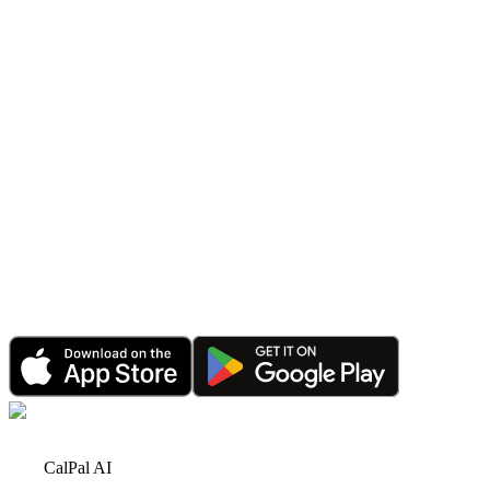
Meddelelse
CalPal AI PRO-udsalg: Spar 70% i Begrænset Tid
1. jun. 2026
•
4 minutters læsning
Meddelelse
CalPals wearable-integration: synkroniser Apple
Health, Google Fit, Strava, Garmin og mere
20. jan. 2026
•
4 minutters læsning
Meddelelse
Godt nytår 2026: CalPal AI fejrer rekordvækst og
større planer
1. jan. 2026
•
6 minutters læsning
CalPal AI